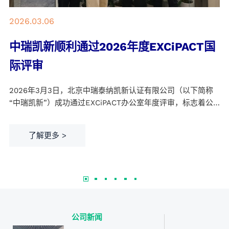
2026.03.06
中瑞凯新顺利通过2026年度EXCiPACT国
际评审
2026年3月3日，北京中瑞泰纳凯新认证有限公司（以下简称
“中瑞凯新”）成功通过EXCiPACT办公室年度评审，标志着公
司在药用辅料GMP/GDP认证服务领域的专业能力与合规水平
再次获得国际权威认可。
了解更多 >
公司新闻