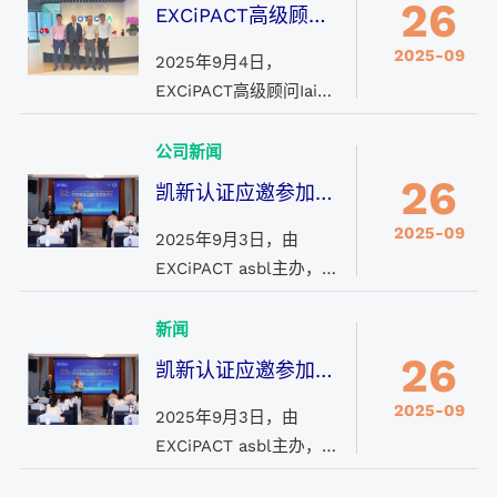
26
EXCiPACT高级顾问Iain Moore一行到访Cotecna集团北亚区&中国区总部
2025-09
2025年9月4日，
EXCiPACT高级顾问Iain
Moore及中国区运营主管
Nevin Cheng一行到访
公司新闻
Cotecna集团北亚区&中
26
凯新认证应邀参加EXCIPACT asbl主办的中国区培训会议
国区总部，Cotecna集团
2025-09
副总裁、北亚区总裁李文
2025年9月3日，由
江先生及凯新认证
EXCiPACT asbl主办，国
EXCIPACT审核员靳三省
际药用辅料协会（中国）
参与了本次接待。
与江苏省医药包装药用辅
新闻
料协会联合协办的
26
凯新认证应邀参加EXCIPACT asbl主办的中国区培训会议
“EXCIPACT-IPEC
2025-09
CHINA-SPPEA联合药用
2025年9月3日，由
辅料GMP与风险评估培
EXCiPACT asbl主办，国
训会议”在南京玄武饭店
际药用辅料协会（中国）