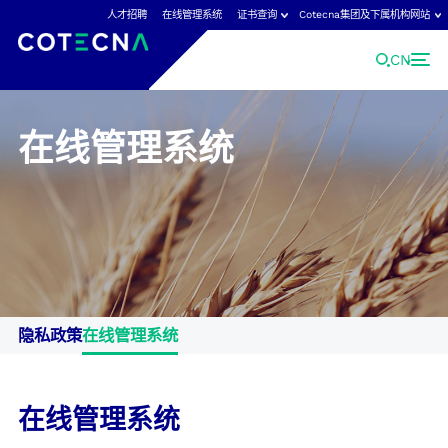
人才招聘
在线管理系统
证书查询
Cotecna集团及下属机构网站
CN
在线管理系统
Cotecna集团及下属机构网站
Cotecna是领先的国际检验检测认证机构，
点击查看Cotecna集团全球网站。
Cotecna集团
Cotecna日本
Fitosoil实验室
Cotecna中国
Cotecna荷兰实验室
GeoChem实验室
ACT实验室
Cotecna马来西亚
检创检测
隐私政策
在线管理系统
Agronómica实验室
Cotecna中东
Neotron实验室
AGS实验室
Cotecna尼日利亚
Shiva实验室
在线管理系统
Cotecna消费品
Cotecna泰国
Suolo e Salute