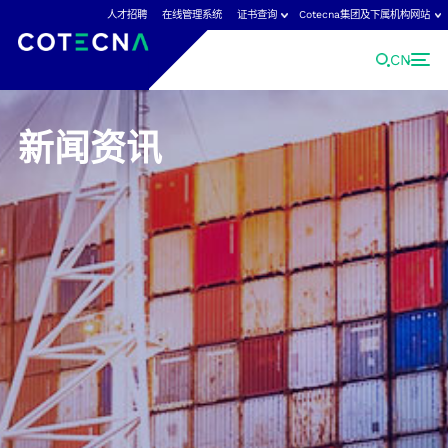
人才招聘
在线管理系统
证书查询
Cotecna集团及下属机构网站
CN
新闻资讯
Cotecna集团及下属机构网站
Cotecna是领先的国际检验检测认证机构，
点击查看Cotecna集团全球网站。
Cotecna集团
Cotecna日本
Fitosoil实验室
Cotecna中国
Cotecna荷兰实验室
GeoChem实验室
ACT实验室
Cotecna马来西亚
检创检测
Agronómica实验室
Cotecna中东
Neotron实验室
AGS实验室
Cotecna尼日利亚
Shiva实验室
Cotecna消费品
Cotecna泰国
Suolo e Salute