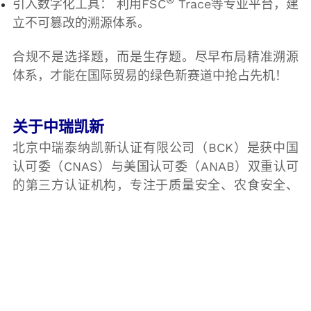
引入数字化工具：
利用
FSC
Trace
等专业平台，建
立不可篡改的溯源体系。
合规不是选择题，而是生存题。尽早布局精准溯源
体系，才能在国际贸易的绿色新赛道中抢占先机！
关于中瑞凯新
北京中瑞泰纳凯新认证有限公司（BCK）是获中国
认可委（CNAS）与美国认可委（ANAB）双重认可
的第三方认证机构，专注于质量安全、农食安全、
知识产权、信息安全、能源、可持续发展等领域的
认证。我们已服务超过20,000家客户，始终致力于
为客户提供优质高效的服务，助力经济效益、环境
友好和社会责任的可持续发展。