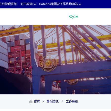
在线管理系统
证书查询
Cotecna集团及下属机构网站
CN
cna日本
Fitosoil实验室
cna荷兰实验室
GeoChem实验室
cna马来西亚
检创检测
cna中东
Neotron实验室
cna尼日利亚
Shiva实验室
cna泰国
Suolo e Salute
首页
新闻资讯
工作通知
/
/
cna越南
Toby检测