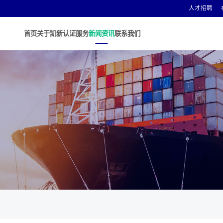
人才招聘
首页
关于凯新
认证服务
新闻资讯
联系我们
Cotecna集团
Cote
Cotecna中国
Cote
ACT实验室
Cote
Agronómica实验室
Cote
AGS实验室
Cote
Cotecna消费品
Cote
Cotecna埃及
Cote